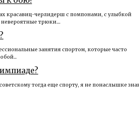
ы к бою!
ах красавиц-черлидерш с помпонами, с улыбкой
евероятные трюки....
?
ессиональные занятия спортом, которые часто
бой...
лимпиаде?
советскому тогда еще спорту, я не понаслышке зна