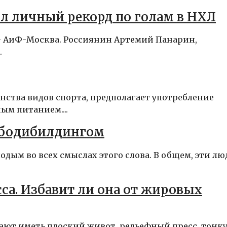
л личный рекорд по голам в НХЛ
 – АиФ-Москва. Россиянин Артемий Панарин,
.
нства видов спорта, предполагает употребление
ым питанием....
ь бодибилдингом
дым во всех смыслах этого слова. В общем, эти лю
а. Избавит ли она от жировых
тают иметь плоский живот, рельефный пресс, тонк