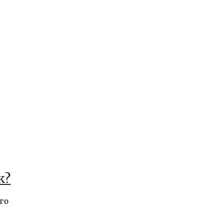
к?
го