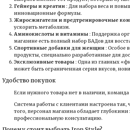
Гейнеры и креатин
: Для набора веса и пов
инновационные формулы.
Жиросжигатели и предтренировочные ко
ускорить метаболизм.
Аминокислоты и витамины
: Поддержка ор
магазине есть полный набор БАДов для восс
Спортивные добавки для женщин
: Особое
продукты, специально разработанные для до
Эксклюзивные товары
: Одна из главных «ф
может быть ограниченная серия вкусов, но
Удобство покупок
Если нужного товара нет в наличии, команда 
Система работы с клиентами настроена так,
того, персонал магазина обладает глубокими
профессиональную консультацию.
Почему стоит выбрать Iron Style?