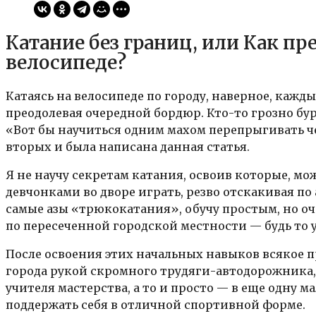
Катание без границ, или Как пр
велосипеде?
Катаясь на велосипеде по городу, наверное, кажды
преодолевая очередной бордюр. Кто-то грозно бу
«Вот бы научиться одним махом перепрыгивать че
вторых и была написана данная статья.
Я не научу секретам катания, освоив которые, мож
девчонками во дворе играть, резво отскакивая по
самые азы «трюкокатания», обучу простым, но о
по пересеченной городской местности — будь то 
После освоения этих начальных навыков всякое п
города рукой скромного трудяги-автодорожника, 
учителя мастерства, а то и просто — в еще одну 
поддержать себя в отличной спортивной форме.