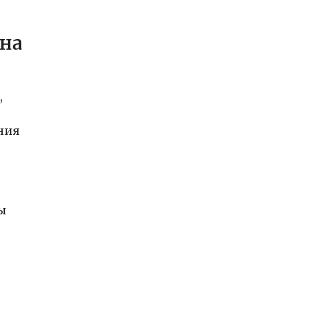
 на
,
ния
ы