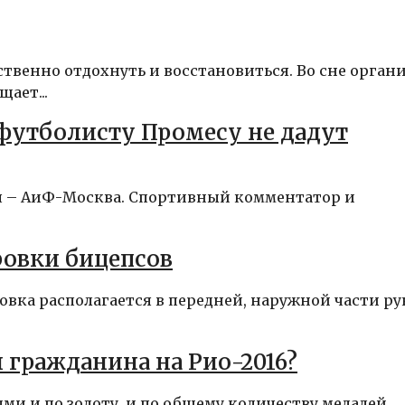
ственно отдохнуть и восстановиться. Во сне орган
ает...
 футболисту Промесу не дадут
ля – АиФ-Москва. Спортивный комментатор и
ровки бицепсов
овка располагается в передней, наружной части ру
 гражданина на Рио-2016?
и и по золоту, и по общему количеству медалей.