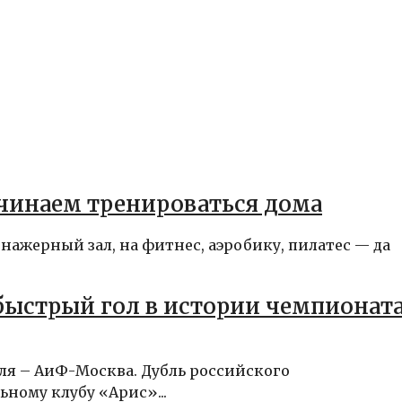
ачинаем тренироваться дома
енажерный зал, на фитнес, аэробику, пилатес — да
быстрый гол в истории чемпионат
ля – АиФ-Москва. Дубль российского
ному клубу «Арис»...