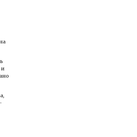
на
ь
 и
зано
а,
-