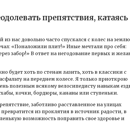
еодолевать препятствия, катаясь
й из нас довольно часто спускался с колес на землю
рчал: «Поналожили плит!» Иные мечтали про себя:
рез забор!» В ответ на негодование первых и жела
но будет хоть по стенам лазить, хоть в классики с
 асфальту на переднем колесе. Я только приоткрою
чень полезным всякому велосипедисту навыкам езд
ухабы, кочки, бордюры, канавы или ступеньки.
репятствие, заботливо расставленное на улицах
превратится из проклятия в источник радости, в
маленькую возможность поправить свое здоровье и