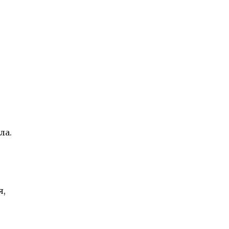
ла.
я,