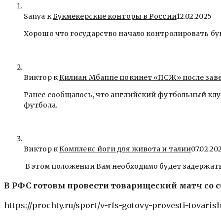
Sanya
к
Букмекерские конторы в России
12.02.2025
Хорошо что государство начало контролировать бу
Виктор к
Килиан Мбаппе покинет «ПСЖ» после зав
Ранее сообщалось, что английский футбольный клу
футбола.
Виктор к
Комплекс йоги для живота и талии
07.02.20
В этом положении Вам необходимо будет задержать
В РФС готовы провести товарищеский матч со 
https://prochty.ru/sport/v-rfs-gotovy-provesti-tovari