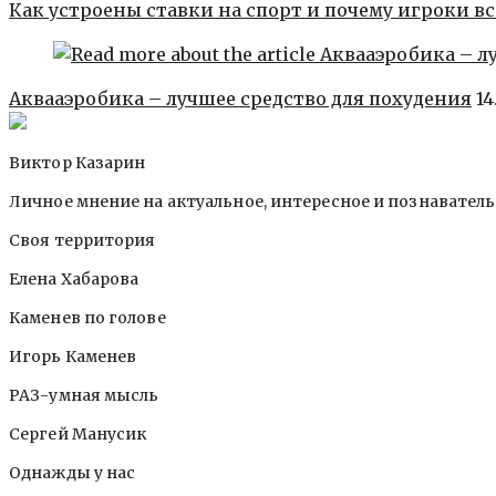
Как устроены ставки на спорт и почему игроки в
Аквааэробика – лучшее средство для похудения
14
Виктор Казарин
Личное мнение на актуальное, интересное и познавател
Своя территория
Елена Хабарова
Каменев по голове
Игорь Каменев
РАЗ-умная мысль
Сергей Манусик
Однажды у нас