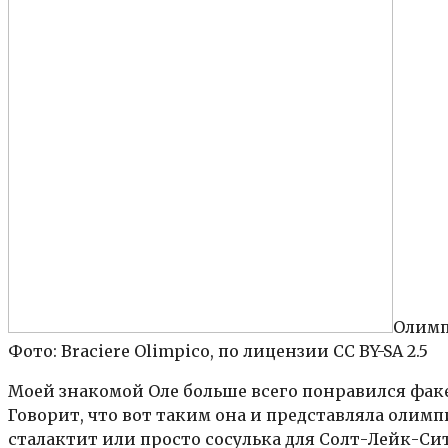
Олимп
Фото: Braciere Olimpico, по лицензии CC BY-SA 2.5
Моей знакомой Оле больше всего понравился факел
Говорит, что вот таким она и представляла олим
сталактит или просто сосулька для Солт-Лейк-Си