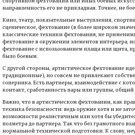
спортивном фехтовании или иных боевых искусст
направленность его не прикладная. Точнее, не бо
Кино, театр, показательные выступления, спорти
сценическое, фехтование (в более широком знач
классические техники фехтования, не применимые
фехтование в окружении элементов интерьера, ис
фехтование с использованием плаща или щита, пр
было боевым.
С другой стороны, артистическое фехтование иде
традиционные), но совсем не привлекают собстве
соперника. Есть партнеры, взаимодействие с кот
контакт, сработанность пары или группы, общи
Важно, что в артистическом фехтовании, как пра
техника безопасности: ведь оружие хотя и не зато
возможности реалистичным или хотя бы убедител
полметра до партнера. Так что без грамотного вза
нормальной технической подготовки. К слову, неу