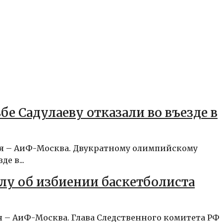
 Садулаеву отказали во въезде в
аля – АиФ-Москва. Двукратному олимпийскому
е в...
лу об избиении баскетболиста
я – АиФ-Москва. Глава Следственного комитета РФ