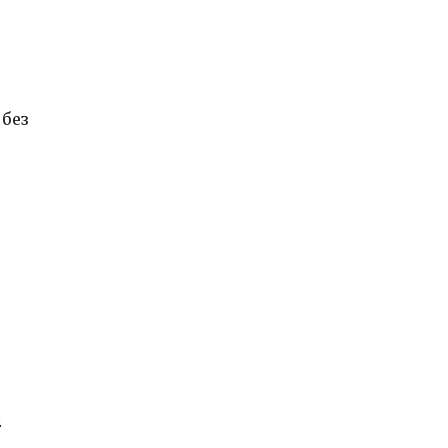
 без
в