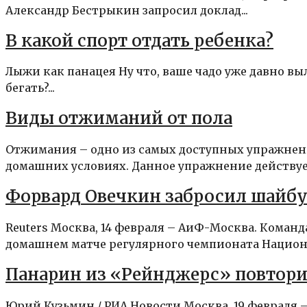
Александр Бестрыкин запросил доклад...
В какой спорт отдать ребенка?
Лыжи как панацея Ну что, ваше чадо уже давно выл
бегать?...
Виды отжиманий от пола
Отжимания – одно из самых доступных упражнен
домашних условиях. Данное упражнение действует
Форвард Овечкин забросил шайбу
Reuters Москва, 14 февраля – АиФ-Москва. Коман
домашнем матче регулярного чемпионата Национа
Панарин из «Рейнджерс» повтори
Юрий Кузьмин / РИА Новости Москва, 19 февраля